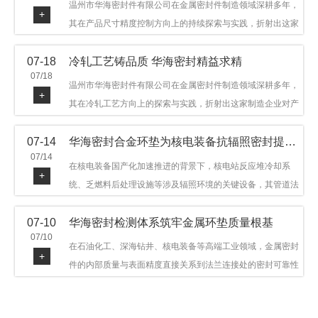
温州市华海密封件有限公司在金属密封件制造领域深耕多年，
+
其在产品尺寸精度控制方向上的持续探索与实践，折射出这家
制造企业对品质细节的执着态度。公司主营金属环垫等密封件
07-18
冷轧工艺铸品质 华海密封精益求精
产品，广泛应用于石油机械、管道法兰、采油树、井口装置等
07/18
领域。本文从尺寸精度的技术内涵及企业工艺积累等角度，呈
温州市华海密封件有限公司在金属密封件制造领域深耕多年，
+
现华海密封在该领域的务实探索与稳步发展。
其在冷轧工艺方向上的探索与实践，折射出这家制造企业对产
品品质与工艺积累的执着态度。公司主营金属环垫等密封件产
07-14
华海密封合金环垫为核电装备抗辐照密封提供可靠保障
品，广泛应用于石油机械、管道法兰、采油树、井口装置等领
07/14
域，产品远销多个国家和地区。本文从冷轧工艺的技术特点及
在核电装备国产化加速推进的背景下，核电站反应堆冷却系
+
企业工艺积累等角度，呈现华海密封在该领域的务实探索与稳
统、乏燃料后处理设施等涉及辐照环境的关键设备，其管道法
步发展。
兰连接处的密封件需在高温高压及辐照条件下保持长期结构稳
07-10
华海密封检测体系筑牢金属环垫质量根基
定与密封可靠。温州市华海密封件科技有限公司深耕金属密封
07/10
领域二十余年，依托八角垫、椭圆垫及RX/BX系列高压环垫等
在石油化工、深海钻井、核电装备等高端工业领域，金属密封
+
全系列产品，以特种合金材质体系，为核电装备抗辐照密封提
件的内部质量与表面精度直接关系到法兰连接处的密封可靠性
供针对性配套方案。
与长期服役寿命。超声波探伤作为常规无损检测技术之一，利
用高频声波在材料中传播并接收反射信号，能有效发现金属环