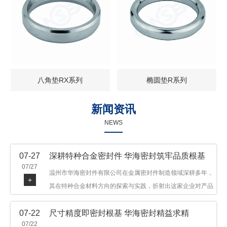
八角垫RX系列
椭圆垫R系列
新闻资讯
NEWS
07-27
深耕特种合金密封件 华海密封筑牢品质根基
07/27
温州市华海密封件有限公司在金属密封件制造领域深耕多年，
+
其在特种合金材料方向的探索与实践，折射出这家企业对产品
品质与技术创新的执着态度。公司主营金属环垫等密封件产
07-22
尺寸精度即密封根基 华海密封精益求精
品，可提供多种材质方案，在石油机械、管道法兰、采油树、
07/22
井口装置等领域获得广泛应用，产品远销多个国家和地区。