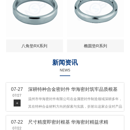
八角垫RX系列
椭圆垫R系列
新闻资讯
NEWS
07-27
深耕特种合金密封件 华海密封筑牢品质根基
07/27
温州市华海密封件有限公司在金属密封件制造领域深耕多年，
+
其在特种合金材料方向的探索与实践，折射出这家企业对产品
品质与技术创新的执着态度。公司主营金属环垫等密封件产
07-22
尺寸精度即密封根基 华海密封精益求精
品，可提供多种材质方案，在石油机械、管道法兰、采油树、
07/22
井口装置等领域获得广泛应用，产品远销多个国家和地区。