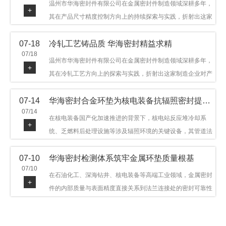
温州市华海密封件有限公司在金属密封件制造领域深耕多年，
+
其在产品尺寸精度控制方向上的持续探索与实践，折射出这家
制造企业对品质细节的执着态度。公司主营金属环垫等密封件
07-18
冷轧工艺铸品质 华海密封精益求精
产品，广泛应用于石油机械、管道法兰、采油树、井口装置等
07/18
领域。本文从尺寸精度的技术内涵及企业工艺积累等角度，呈
温州市华海密封件有限公司在金属密封件制造领域深耕多年，
+
现华海密封在该领域的务实探索与稳步发展。
其在冷轧工艺方向上的探索与实践，折射出这家制造企业对产
品品质与工艺积累的执着态度。公司主营金属环垫等密封件产
07-14
华海密封合金环垫为核电装备抗辐照密封提供可靠保障
品，广泛应用于石油机械、管道法兰、采油树、井口装置等领
07/14
域，产品远销多个国家和地区。本文从冷轧工艺的技术特点及
在核电装备国产化加速推进的背景下，核电站反应堆冷却系
+
企业工艺积累等角度，呈现华海密封在该领域的务实探索与稳
统、乏燃料后处理设施等涉及辐照环境的关键设备，其管道法
步发展。
兰连接处的密封件需在高温高压及辐照条件下保持长期结构稳
07-10
华海密封检测体系筑牢金属环垫质量根基
定与密封可靠。温州市华海密封件科技有限公司深耕金属密封
07/10
领域二十余年，依托八角垫、椭圆垫及RX/BX系列高压环垫等
在石油化工、深海钻井、核电装备等高端工业领域，金属密封
+
全系列产品，以特种合金材质体系，为核电装备抗辐照密封提
件的内部质量与表面精度直接关系到法兰连接处的密封可靠性
供针对性配套方案。
与长期服役寿命。超声波探伤作为常规无损检测技术之一，利
用高频声波在材料中传播并接收反射信号，能有效发现金属环