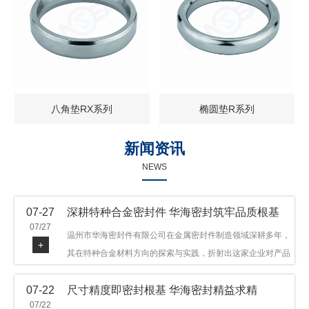
八角垫RX系列
椭圆垫R系列
新闻资讯
NEWS
07-27
深耕特种合金密封件 华海密封筑牢品质根基
07/27
温州市华海密封件有限公司在金属密封件制造领域深耕多年，
+
其在特种合金材料方向的探索与实践，折射出这家企业对产品
品质与技术创新的执着态度。公司主营金属环垫等密封件产
07-22
尺寸精度即密封根基 华海密封精益求精
品，可提供多种材质方案，在石油机械、管道法兰、采油树、
07/22
井口装置等领域获得广泛应用，产品远销多个国家和地区。