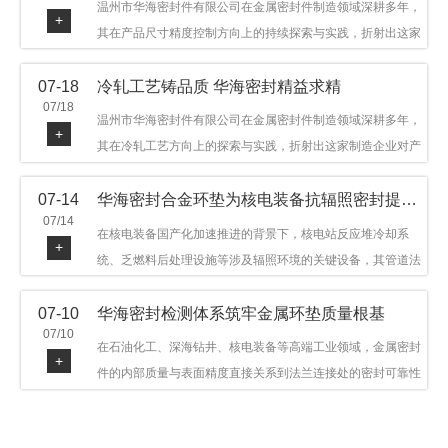
温州市华海密封件有限公司在金属密封件制造领域深耕多年，
+
其在产品尺寸精度控制方向上的持续探索与实践，折射出这家
制造企业对品质细节的执着态度。公司主营金属环垫等密封件
07-18
冷轧工艺铸品质 华海密封精益求精
产品，广泛应用于石油机械、管道法兰、采油树、井口装置等
07/18
领域。本文从尺寸精度的技术内涵及企业工艺积累等角度，呈
温州市华海密封件有限公司在金属密封件制造领域深耕多年，
+
现华海密封在该领域的务实探索与稳步发展。
其在冷轧工艺方向上的探索与实践，折射出这家制造企业对产
品品质与工艺积累的执着态度。公司主营金属环垫等密封件产
07-14
华海密封合金环垫为核电装备抗辐照密封提供可靠保障
品，广泛应用于石油机械、管道法兰、采油树、井口装置等领
07/14
域，产品远销多个国家和地区。本文从冷轧工艺的技术特点及
在核电装备国产化加速推进的背景下，核电站反应堆冷却系
+
企业工艺积累等角度，呈现华海密封在该领域的务实探索与稳
统、乏燃料后处理设施等涉及辐照环境的关键设备，其管道法
步发展。
兰连接处的密封件需在高温高压及辐照条件下保持长期结构稳
07-10
华海密封检测体系筑牢金属环垫质量根基
定与密封可靠。温州市华海密封件科技有限公司深耕金属密封
07/10
领域二十余年，依托八角垫、椭圆垫及RX/BX系列高压环垫等
在石油化工、深海钻井、核电装备等高端工业领域，金属密封
+
全系列产品，以特种合金材质体系，为核电装备抗辐照密封提
件的内部质量与表面精度直接关系到法兰连接处的密封可靠性
供针对性配套方案。
与长期服役寿命。超声波探伤作为常规无损检测技术之一，利
用高频声波在材料中传播并接收反射信号，能有效发现金属环