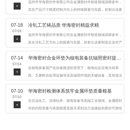
温州市华海密封件有限公司在金属密封件制造领域深耕多年，
+
其在产品尺寸精度控制方向上的持续探索与实践，折射出这家
制造企业对品质细节的执着态度。公司主营金属环垫等密封件
07-18
冷轧工艺铸品质 华海密封精益求精
产品，广泛应用于石油机械、管道法兰、采油树、井口装置等
07/18
领域。本文从尺寸精度的技术内涵及企业工艺积累等角度，呈
温州市华海密封件有限公司在金属密封件制造领域深耕多年，
+
现华海密封在该领域的务实探索与稳步发展。
其在冷轧工艺方向上的探索与实践，折射出这家制造企业对产
品品质与工艺积累的执着态度。公司主营金属环垫等密封件产
07-14
华海密封合金环垫为核电装备抗辐照密封提供可靠保障
品，广泛应用于石油机械、管道法兰、采油树、井口装置等领
07/14
域，产品远销多个国家和地区。本文从冷轧工艺的技术特点及
在核电装备国产化加速推进的背景下，核电站反应堆冷却系
+
企业工艺积累等角度，呈现华海密封在该领域的务实探索与稳
统、乏燃料后处理设施等涉及辐照环境的关键设备，其管道法
步发展。
兰连接处的密封件需在高温高压及辐照条件下保持长期结构稳
07-10
华海密封检测体系筑牢金属环垫质量根基
定与密封可靠。温州市华海密封件科技有限公司深耕金属密封
07/10
领域二十余年，依托八角垫、椭圆垫及RX/BX系列高压环垫等
在石油化工、深海钻井、核电装备等高端工业领域，金属密封
+
全系列产品，以特种合金材质体系，为核电装备抗辐照密封提
件的内部质量与表面精度直接关系到法兰连接处的密封可靠性
供针对性配套方案。
与长期服役寿命。超声波探伤作为常规无损检测技术之一，利
用高频声波在材料中传播并接收反射信号，能有效发现金属环