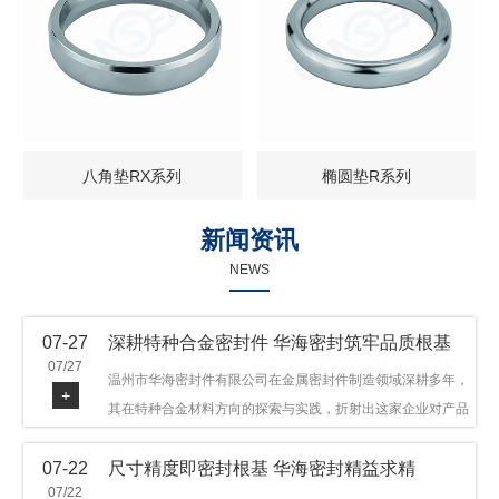
八角垫RX系列
椭圆垫R系列
新闻资讯
NEWS
07-27
深耕特种合金密封件 华海密封筑牢品质根基
07/27
温州市华海密封件有限公司在金属密封件制造领域深耕多年，
+
其在特种合金材料方向的探索与实践，折射出这家企业对产品
品质与技术创新的执着态度。公司主营金属环垫等密封件产
07-22
尺寸精度即密封根基 华海密封精益求精
品，可提供多种材质方案，在石油机械、管道法兰、采油树、
07/22
井口装置等领域获得广泛应用，产品远销多个国家和地区。