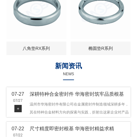
八角垫RX系列
椭圆垫R系列
新闻资讯
NEWS
07-27
深耕特种合金密封件 华海密封筑牢品质根基
07/27
温州市华海密封件有限公司在金属密封件制造领域深耕多年，
+
其在特种合金材料方向的探索与实践，折射出这家企业对产品
品质与技术创新的执着态度。公司主营金属环垫等密封件产
07-22
尺寸精度即密封根基 华海密封精益求精
品，可提供多种材质方案，在石油机械、管道法兰、采油树、
07/22
井口装置等领域获得广泛应用，产品远销多个国家和地区。