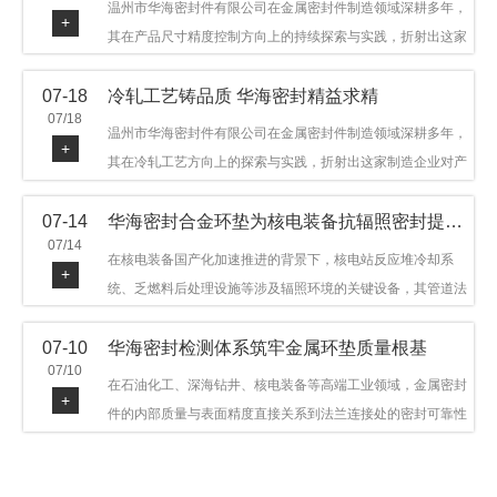
温州市华海密封件有限公司在金属密封件制造领域深耕多年，
+
其在产品尺寸精度控制方向上的持续探索与实践，折射出这家
制造企业对品质细节的执着态度。公司主营金属环垫等密封件
07-18
冷轧工艺铸品质 华海密封精益求精
产品，广泛应用于石油机械、管道法兰、采油树、井口装置等
07/18
领域。本文从尺寸精度的技术内涵及企业工艺积累等角度，呈
温州市华海密封件有限公司在金属密封件制造领域深耕多年，
+
现华海密封在该领域的务实探索与稳步发展。
其在冷轧工艺方向上的探索与实践，折射出这家制造企业对产
品品质与工艺积累的执着态度。公司主营金属环垫等密封件产
07-14
华海密封合金环垫为核电装备抗辐照密封提供可靠保障
品，广泛应用于石油机械、管道法兰、采油树、井口装置等领
07/14
域，产品远销多个国家和地区。本文从冷轧工艺的技术特点及
在核电装备国产化加速推进的背景下，核电站反应堆冷却系
+
企业工艺积累等角度，呈现华海密封在该领域的务实探索与稳
统、乏燃料后处理设施等涉及辐照环境的关键设备，其管道法
步发展。
兰连接处的密封件需在高温高压及辐照条件下保持长期结构稳
07-10
华海密封检测体系筑牢金属环垫质量根基
定与密封可靠。温州市华海密封件科技有限公司深耕金属密封
07/10
领域二十余年，依托八角垫、椭圆垫及RX/BX系列高压环垫等
在石油化工、深海钻井、核电装备等高端工业领域，金属密封
+
全系列产品，以特种合金材质体系，为核电装备抗辐照密封提
件的内部质量与表面精度直接关系到法兰连接处的密封可靠性
供针对性配套方案。
与长期服役寿命。超声波探伤作为常规无损检测技术之一，利
用高频声波在材料中传播并接收反射信号，能有效发现金属环